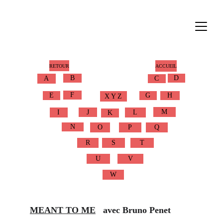
RETOUR
ACCUEIL
B
D
A
C
F
E
G
H
X Y Z
M
J
I
L
K
N
O
P
Q
R
S
T
U
V
W
MEANT TO ME
   avec Bruno Penet